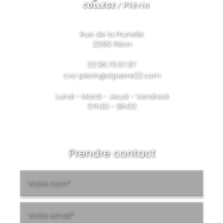
Rue de la Prunelle
22190 Plérin
02.96.79.97.87
cvs-plerin@stpierre22.com
Lundi - Mardi - Jeudi - Vendredi
07h30 - 18h00
Prendre contact