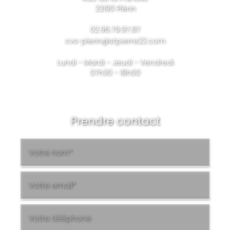
22190 Plérin
02.96.79.97.87
cvs-plerin@stpierre22.com
Lundi - Mardi - Jeudi - Vendredi
07h30 - 18h00
Prendre contact