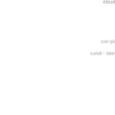
cvs-pl
Lundi - Mar