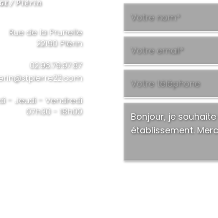
Rue de la Prunelle
22190 Plérin
02.96.79.97.87
erin@stpierre22.com
di - Jeudi - Vendredi
07h30 - 18h00