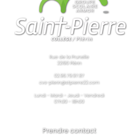
Rue de la Prunelle
22190 Plérin
02.96.79.97.87
cvs-plerin@stpierre22.com
Lundi - Mardi - Jeudi - Vendredi
07h30 - 18h00
Prendre contact