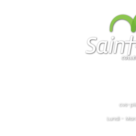
cvs-pl
Lundi - Mar