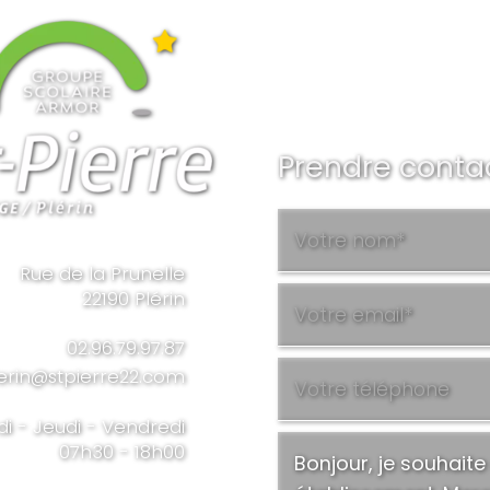
Prendre conta
Rue de la Prunelle
22190 Plérin
02.96.79.97.87
erin@stpierre22.com
di - Jeudi - Vendredi
07h30 - 18h00