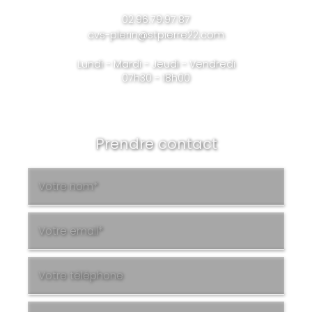
02.96.79.97.87
cvs-plerin@stpierre22.com
Lundi - Mardi - Jeudi - Vendredi
07h30 - 18h00
Prendre contact