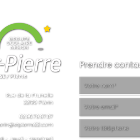
Prendre conta
Rue de la Prunelle
22190 Plérin
02.96.79.97.87
erin@stpierre22.com
di - Jeudi - Vendredi