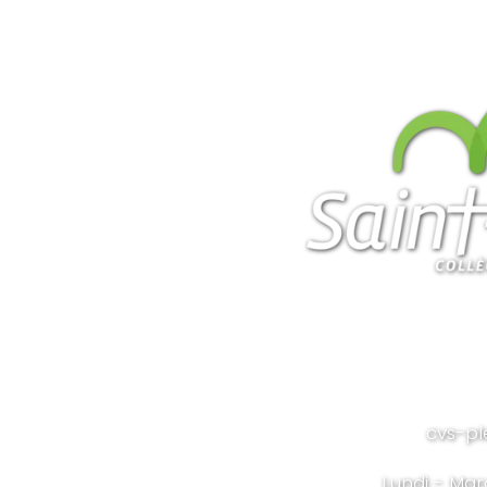
cvs-pl
Lundi - Mar