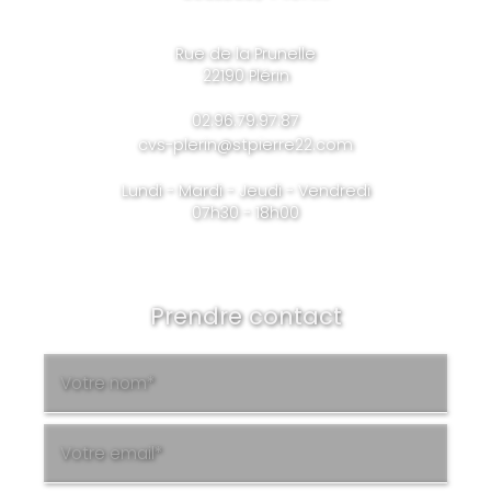
Rue de la Prunelle
22190 Plérin
02.96.79.97.87
cvs-plerin@stpierre22.com
Lundi - Mardi - Jeudi - Vendredi
07h30 - 18h00
Prendre contact