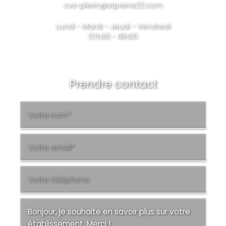
cvs-plerin@stpierre22.com
Lundi - Mardi - Jeudi - Vendredi
07h30 - 18h00
Prendre contact