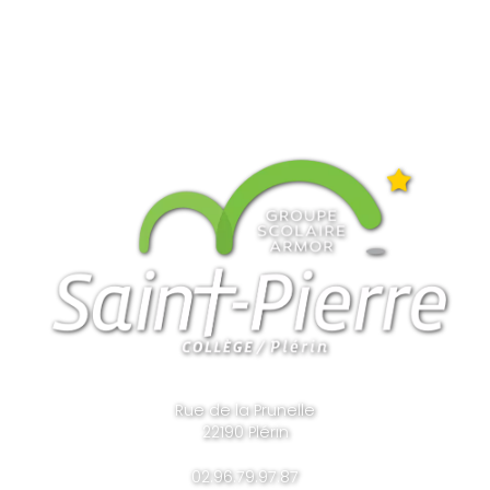
Rue de la Prunelle
22190 Plérin
02.96.79.97.87