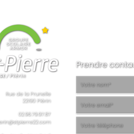
Prendre conta
Rue de la Prunelle
22190 Plérin
02.96.79.97.87
erin@stpierre22.com