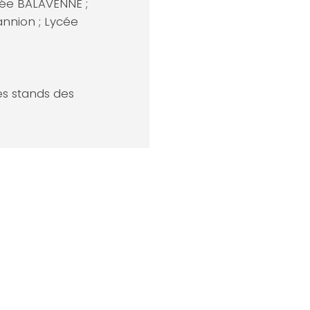
cée BALAVENNE ;
annion ; Lycée
les stands des