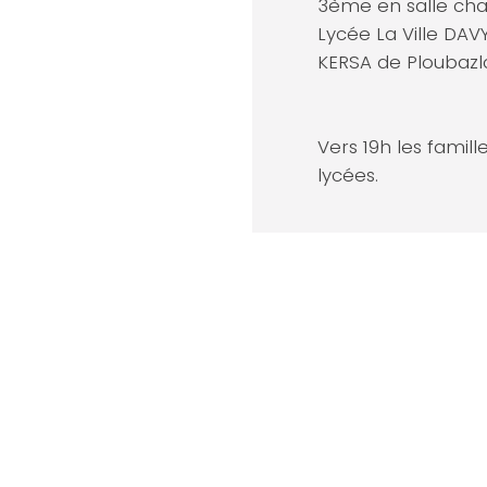
3ème en salle cha
Lycée La Ville DAV
KERSA de Ploubaz
Vers 19h les famill
lycées.