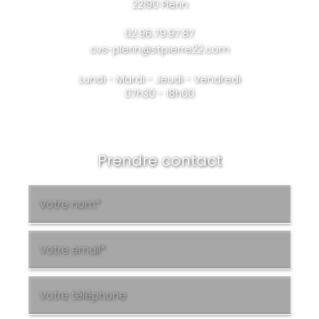
22190 Plérin
02.96.79.97.87
cvs-plerin@stpierre22.com
Lundi - Mardi - Jeudi - Vendredi
07h30 - 18h00
Prendre contact