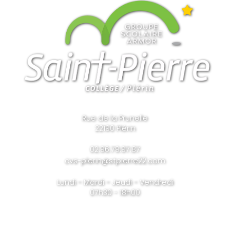
Rue de la Prunelle
22190 Plérin
02.96.79.97.87
cvs-plerin@stpierre22.com
Lundi - Mardi - Jeudi - Vendredi
07h30 - 18h00