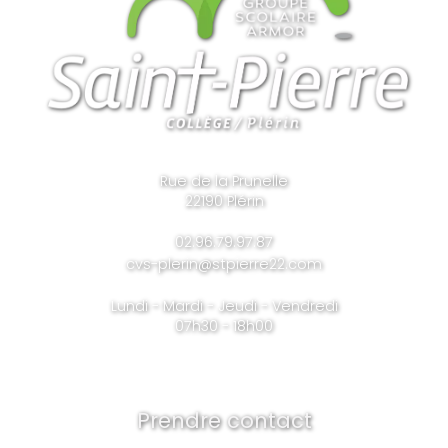
Rue de la Prunelle
22190 Plérin
02.96.79.97.87
cvs-plerin@stpierre22.com
Lundi - Mardi - Jeudi - Vendredi
07h30 - 18h00
Prendre contact