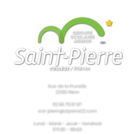
Rue de la Prunelle
22190 Plérin
02.96.79.97.87
cvs-plerin@stpierre22.com
Lundi - Mardi - Jeudi - Vendredi
07h30 - 18h00