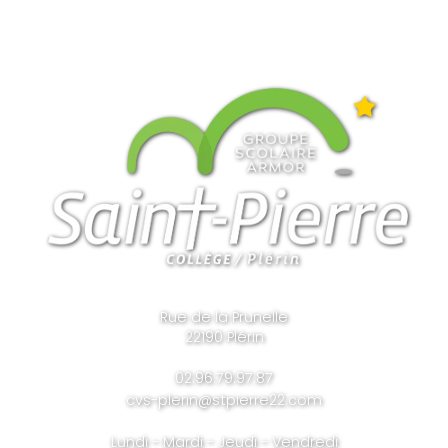
Rue de la Prunelle
22190 Plérin
02.96.79.97.87
cvs-plerin@stpierre22.com
Lundi - Mardi - Jeudi - Vendredi