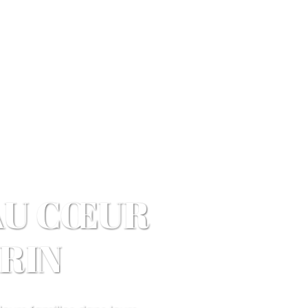
AU CŒUR
RIN