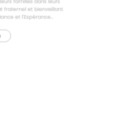
leurs familles dans leurs
 fraternel et bienveillant.
nce et l'Espérance...
R